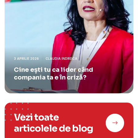
3 APRILIE 2026
CLAUDIA INDREICA
Cine ești tu ca lider când
compania ta e în criză?
Vezi toate
articolele de blog